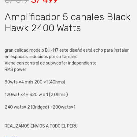
Amplificador 5 canales Black
Hawk 2400 Watts
gran calidad modelo BH-117 este diseñó está echo para instalar
en espacios reducidos por su tamaño.
Viene con control de subwoofer independiente
RMS power
80wts ×4 más 200 ×1 (4Ohms)
120wst ×4+ 320 w × 1 (2 Ohms )
240 wats× 2 (Bridged) +200wats×1
REALIZAMOS ENVIOS A TODO EL PERU