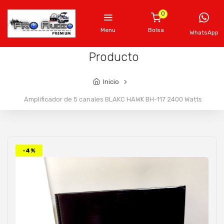
0
Menu
Bolsa
WhatsApp
Producto
Inicio
Amplificador de 5 canales BLAKC HAWK BH-117 2400 Watts
-4%